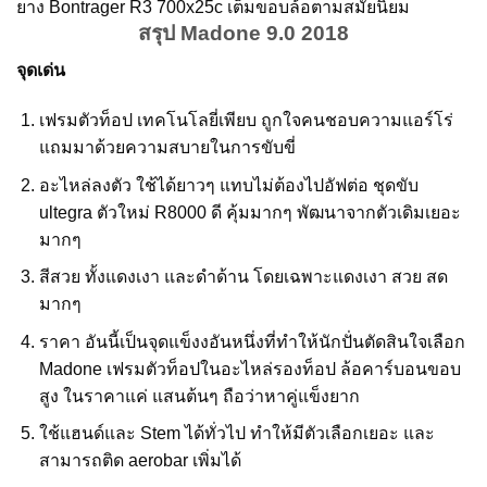
ยาง Bontrager R3 700x25c เต็มขอบล้อตามสมัยนิยม
สรุป Madone 9.0 2018
จุดเด่น
เฟรมตัวท็อป เทคโนโลยี่เพียบ ถูกใจคนชอบความแอร์โร่
แถมมาด้วยความสบายในการขับขี่
อะไหล่ลงตัว ใช้ได้ยาวๆ แทบไม่ต้องไปอัฟต่อ ชุดขับ
ultegra ตัวใหม่ R8000 ดี คุ้มมากๆ พัฒนาจากตัวเดิมเยอะ
มากๆ
สีสวย ทั้งแดงเงา และดำด้าน โดยเฉพาะแดงเงา สวย สด
มากๆ
ราคา อันนี้เป็นจุดแข็งงอันหนึ่งที่ทำให้นักปั่นตัดสินใจเลือก
Madone เฟรมตัวท็อปในอะไหล่รองท็อป ล้อคาร์บอนขอบ
สูง ในราคาแค่ แสนต้นๆ ถือว่าหาคู่แข็งยาก
ใช้แฮนด์และ Stem ได้ทั่วไป ทำให้มีตัวเลือกเยอะ และ
สามารถติด aerobar เพิ่มได้