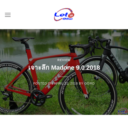
Skip
to
content
REVIEW
เจาะลึก Madone 9.0 2018
POSTED ON
APRIL 22, 2018
BY
GORO