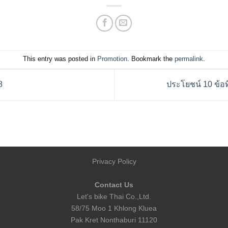
This entry was posted in
Promotion
. Bookmark the
permalink
.
8
ประโยชน์ 10 ข้อท
Privacy Policy
Contact Us
Let's bike Thai Co.,Ltd.
58/75 Moo 1 Khlong Kluea
Pak Kret Nonthaburi 11120