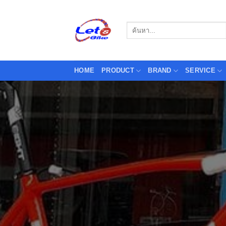
Skip
to
Search
content
for:
HOME
PRODUCT
BRAND
SERVICE