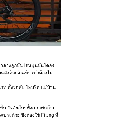
งลงกลางลูกบันไดหมุนบันไดลง
ังด้วยส้นเท้า เท้าต้องไม่
เภท ทั้งรถพับ ไฮบริท แม่บ้าน
ึ้น ปัจจัยอื่นๆทั้งสภาพกล้าม
ด้วย ซึ่งต้องใช้ Fitting ที่