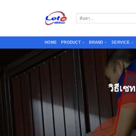
Skip
to
Search
content
for:
HOME
PRODUCT
BRAND
SERVICE
วิธีเซ