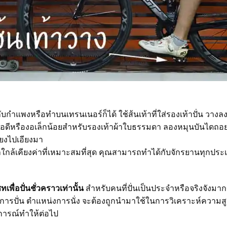
กับกำแพงหรือทำบนเทรนเนอร์ก็ได้ ใช้ส้นเท้าที่ใส่รองเท้าปั่น วา
อดีหรืองอเล็กน้อยสำหรับรองเท้าผ้าใบธรรมดา ลองหมุนบันไดถอยหล
ียงไปเอียงมา
ละได้ผลใกล้เคียงค่าที่เหมาะสมที่สุด คุณสามารถทำได้กับจักรยานทุกประ
่เซทเพื่อปั่นชั่วคราวเท่านั้น
สำหรับคนที่ปั่นเป็นประจำหรือจริงจังมากข
รปั่น ตำแหน่งการนั่ง จะต้องถูกนำมาใช้ในการวิเคราะห์ความสูงเบาะ
บการณ์ทำให้ต่อไป