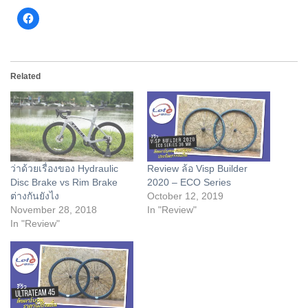
Click
to
share
on
Facebook
(Opens
in
Related
new
window)
ว่าด้วยเรื่องของ Hydraulic
Review ล้อ Visp Builder
Disc Brake vs Rim Brake
2020 – ECO Series
ต่างกันยังไง
October 12, 2019
November 28, 2018
In "Review"
In "Review"