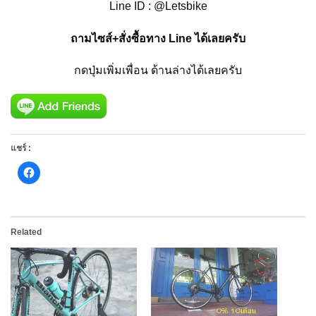
Line ID : @Letsbike
ถามไซส์+สั่งซื้อทาง Line ได้เลยครับ
กดปุ่มเพิ่มเพื่อน ด้านล่างได้เลยครับ
แชร์ :
Click
to
share
on
Facebook
(Opens
in
Related
new
window)