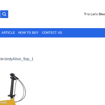
ร้าน Let's Bik
ARTICLE
HOW TO BUY
CONTECT US
in
birdyAlivo_9sp_1