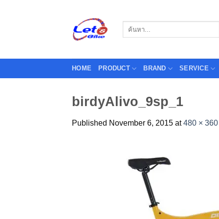
Skip
to
Search
content
for:
HOME
PRODUCT
BRAND
SERVICE
birdyAlivo_9sp_1
Published
November 6, 2015
at
480 × 360