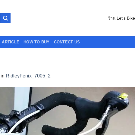
ร้าน Let's Bik
ARTICLE
HOW TO BUY
CONTECT US
in
RidleyFenix_7005_2