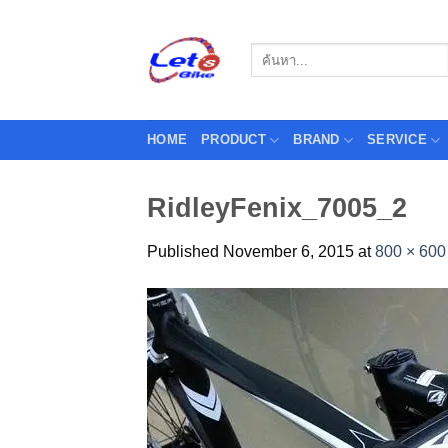
Skip
to
Search
content
for:
HOME
PRODUCT
BRAND
SERVICE
RidleyFenix_7005_2
Published
November 6, 2015
at
800 × 600