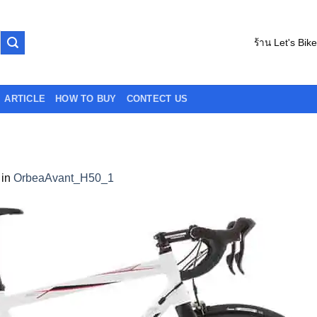
ร้าน Let's Bik
ARTICLE
HOW TO BUY
CONTECT US
in
OrbeaAvant_H50_1