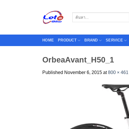
Skip
to
Search
content
for:
HOME
PRODUCT
BRAND
SERVICE
OrbeaAvant_H50_1
Published
November 6, 2015
at
800 × 461