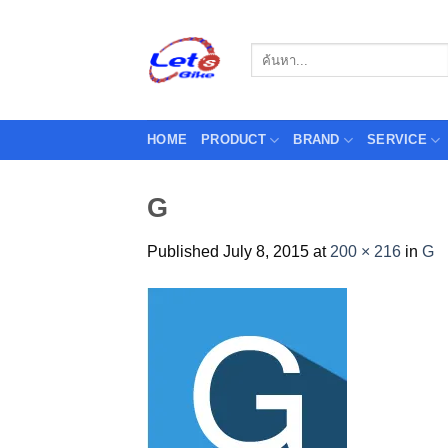
Skip
to
Search
content
for:
HOME
PRODUCT
BRAND
SERVICE
G
Published
July 8, 2015
at
200 × 216
in
G