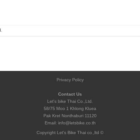
.
Privacy Policy
Contact Us
Let's bike Thai Co.,Ltd.
58/75 Moo 1 Khlong Kluea
Pak Kret Nonthaburi 11120
Email:
info@letsbike.co.th
Copyright Let's Bike Thai co.,ltd ©