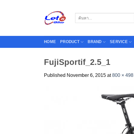
Skip
to
Search
content
for:
HOME
PRODUCT
BRAND
SERVICE
FujiSportif_2.5_1
Published
November 6, 2015
at
800 × 498