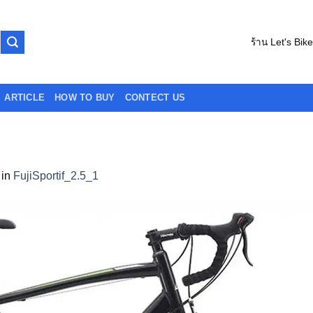
ร้าน Let's Bik
ARTICLE
HOW TO BUY
CONTECT US
in
FujiSportif_2.5_1