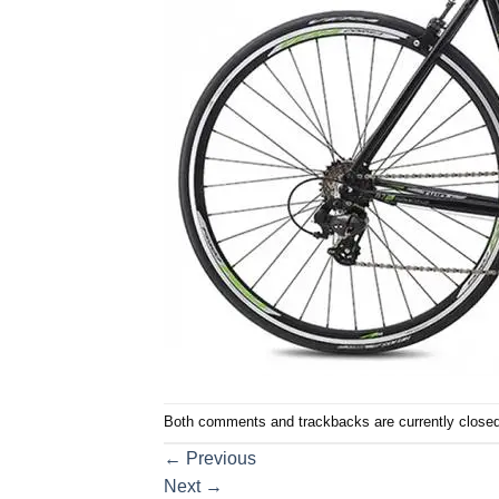
Both comments and trackbacks are currently closed
←
Previous
Next
→