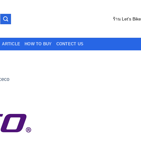
ร้าน Let's Bik
ARTICLE
HOW TO BUY
CONTECT US
ceco