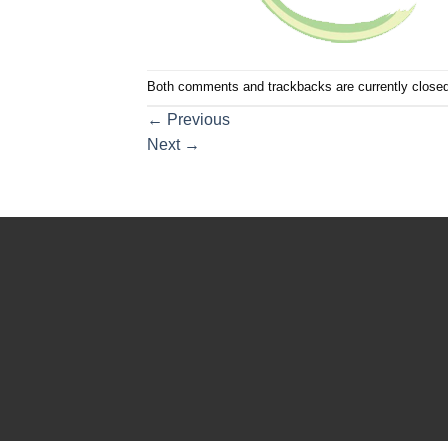
Both comments and trackbacks are currently closed
←
Previous
Next
→