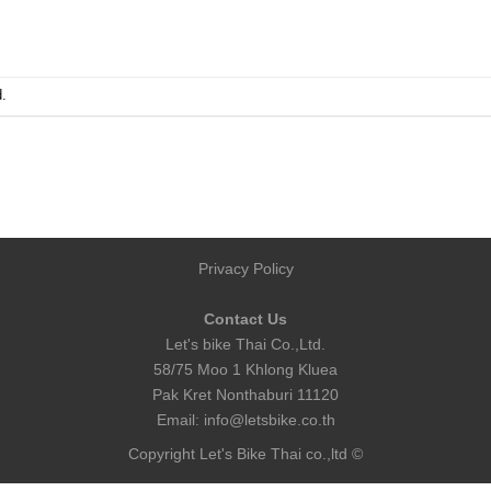
.
Privacy Policy
Contact Us
Let's bike Thai Co.,Ltd.
58/75 Moo 1 Khlong Kluea
Pak Kret Nonthaburi 11120
Email:
info@letsbike.co.th
Copyright Let's Bike Thai co.,ltd ©