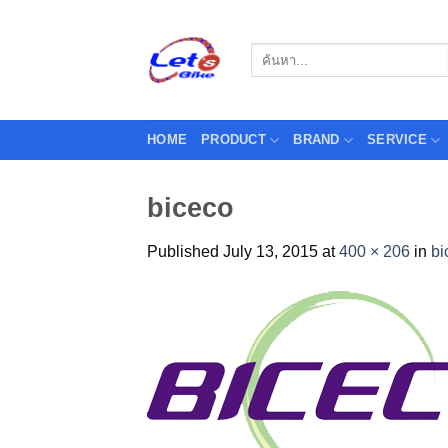
Skip
to
Search
content
for:
HOME
PRODUCT
BRAND
SERVICE
biceco
Published
July 13, 2015
at
400 × 206
in
bi