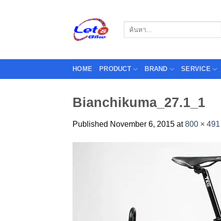
Skip
to
Search
content
for:
HOME
PRODUCT
BRAND
SERVICE
Bianchikuma_27.1_1
Published
November 6, 2015
at
800 × 491