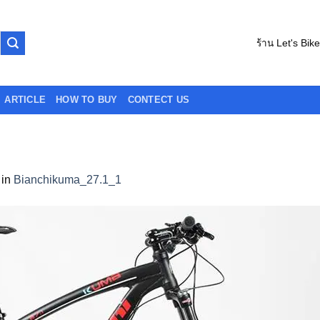
ร้าน Let's Bik
ARTICLE
HOW TO BUY
CONTECT US
in
Bianchikuma_27.1_1