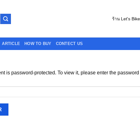
ร้าน Let's Bik
ARTICLE
HOW TO BUY
CONTECT US
nt is password-protected. To view it, please enter the password
: