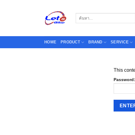
Skip
to
Search
content
for:
HOME
PRODUCT
BRAND
SERVICE
This conte
Password