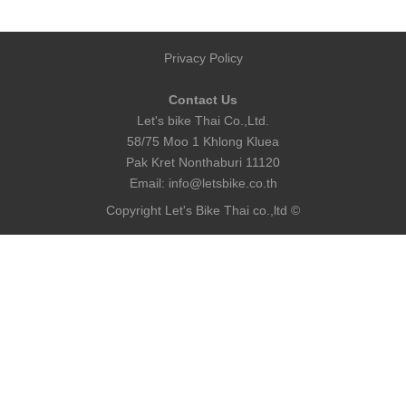
Privacy Policy
Contact Us
Let's bike Thai Co.,Ltd.
58/75 Moo 1 Khlong Kluea
Pak Kret Nonthaburi 11120
Email:
info@letsbike.co.th
Copyright Let's Bike Thai co.,ltd ©