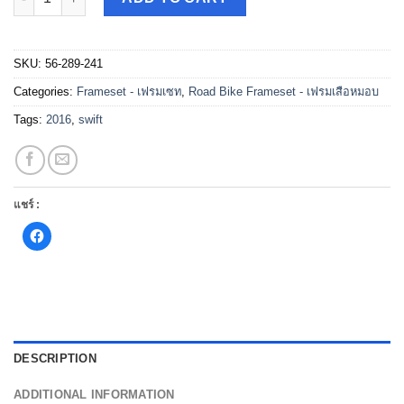
SKU:
56-289-241
Categories:
Frameset - เฟรมเซท
,
Road Bike Frameset - เฟรมเสือหมอบ
Tags:
2016
,
swift
แชร์ :
Click
to
share
on
Facebook
(Opens
in
new
window)
DESCRIPTION
ADDITIONAL INFORMATION