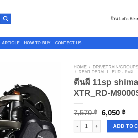
ร้าน Let's Bik
ARTICLE
HOW TO BUY
CONTECT US
HOME
/
DRIVETRAIN/GROUPSET 
/
REAR DERAILLLEUR - ตีนผี
ตีนผี 11sp shim
XTR_RD-M9000
7,570
6,050
฿
฿
ตีนผี 11sp shimano XTR_RD-M
ADD TO 