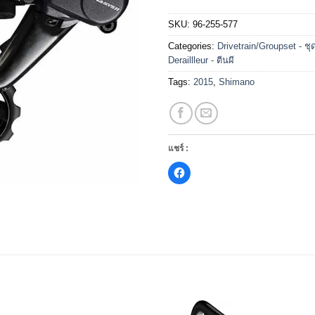
SKU:
96-255-577
Categories:
Drivetrain/Groupset - ชุ
Deraillleur - ตีนผี
Tags:
2015
,
Shimano
แชร์ :
Click
to
share
on
Facebook
(Opens
in
new
window)