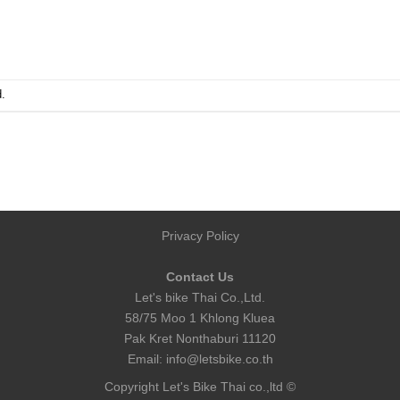
.
Privacy Policy
Contact Us
Let's bike Thai Co.,Ltd.
58/75 Moo 1 Khlong Kluea
Pak Kret Nonthaburi 11120
Email:
info@letsbike.co.th
Copyright Let's Bike Thai co.,ltd ©