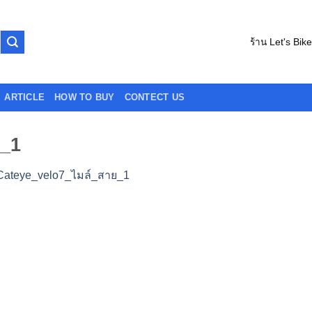
ร้าน Let's Bik
ARTICLE
HOW TO BUY
CONTECT US
ย_1
Cateye_velo7_ไมล์_สาย_1