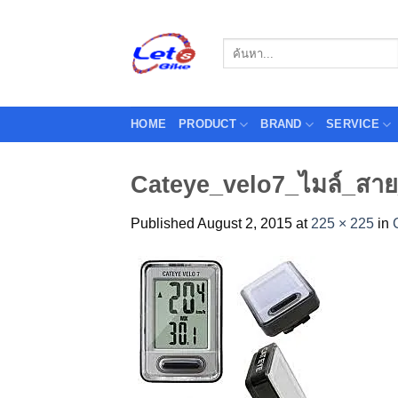
Skip
to
Search
content
for:
HOME
PRODUCT
BRAND
SERVICE
Cateye_velo7_ไมล์_สา
Published
August 2, 2015
at
225 × 225
in