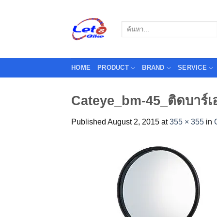
Skip
to
Search
content
for:
HOME
PRODUCT
BRAND
SERVICE
Cateye_bm-45_ติดบาร์
Published
August 2, 2015
at
355 × 355
in