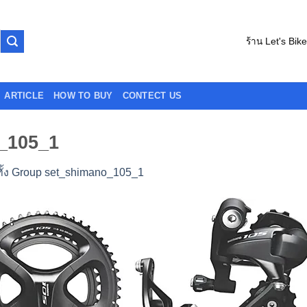
ร้าน Let's Bik
ARTICLE
HOW TO BUY
CONTECT US
o_105_1
ทั้ง Group set_shimano_105_1