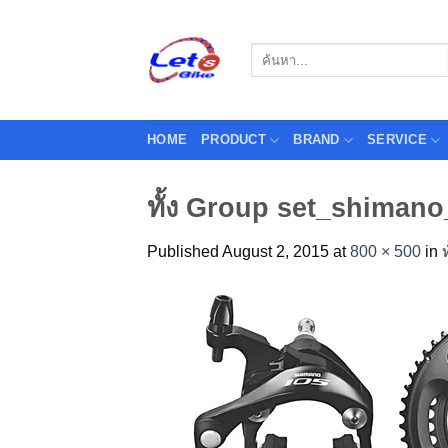
Skip
to
Search
content
for:
HOME
PRODUCT
BRAND
SERVICE
ทั้ง Group set_shiman
Published
August 2, 2015
at
800 × 500
in